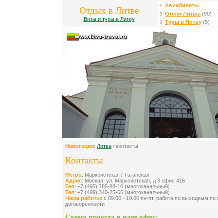
Авиабилеты
Отдых в Литве
Отели Литвы
(90)
Визы и туры в Литву
Туры в Литву
(5)
Навигация
:
Литва
/ контакты
Контакты
Метро
: Марксистская / Таганская
Адрес
: Москва, ул. Марксистская, д 3 офис 416
Тел
: +7 (495) 785-88-10 (многоканальный)
Тел
: +7 (499) 340-25-66 (многоканальный)
Часы работы
: с 09.00 - 19.00 пн-пт, работа по выходным п
договоренности
Схема проезда в наш офис: