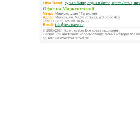
Litva-Travel
-
туры в Литву, отдых в Литве, отели Литвы, виз
Офис на Марксистской
Метро
: Марксистская / Таганская
Адрес
: Москва, ул. Марксистская, д 3 офис 416
Тел
: +7 (495) 785-88-10 (мн.)
E-mail
:
info@litva-travel.ru
© 2005-2014, litva-travel.ru Все права защищены.
Полное или частичное использование любых материалов во
ссылке на www.litva-travel.ru!