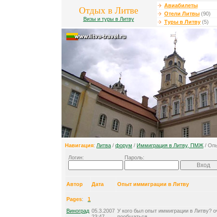
Авиабилеты
Отдых в Литве
Отели Литвы
(90)
Визы и туры в Литву
Туры в Литву
(5)
Навигация
:
Литва
/
форум
/
Иммиграция в Литву, ПМЖ
/ Оп
Логин:
Пароль:
Автор
Дата
Опыт иммиграции в Литву
Pages
:
1
Виноград
05.3.2007
У кого был опыт иммиграции в Литву? о
23:47
пообщаться.