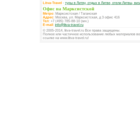
Litva-Travel
-
туры в Литву, отдых в Литве, отели Литвы, виз
Офис на Марксистской
Метро
: Марксистская / Таганская
Адрес
: Москва, ул. Марксистская, д 3 офис 416
Тел
: +7 (495) 785-88-10 (мн.)
E-mail
:
info@litva-travel.ru
© 2005-2014, litva-travel.ru Все права защищены.
Полное или частичное использование любых материалов во
ссылке на www.litva-travel.ru!