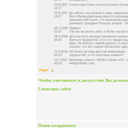
23.9.2007
И мне тоже очень хочется узнать об им
12:27
23.9.2007
Да сейчас, на сколько я знаю, коренны
18:07
Вон в Великобританию вместо запланир
приехало 600 тысяч. По количеству миг
занимают граждане Польши, второе - Л
28.3.2008
Привет!
02:07
Так как же уехать жить в Литву насовс
28.3.2008
Да если есть желание переехать можно 
06:04
бояться трудностей. А то что трудно бу
факт. Не боитесь любой работы, то впо
сказать, что без знания литовского здес
21.6.2010
НЕ много ли надо для той иммиграции - 
04:23
трудностей, а что получишь взамен?
14.7.2011
Виноград, помогу с ВНЖ в Литве и ЕС. 
00:29
info@pribaltic.com
Pages
:
1
Чтобы участвовать в дискуссиях Вы должны
Спонсоры сайта
Наши координаты